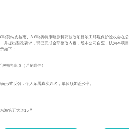
600吨莫纳皮拉韦、3.6吨奥特康唑原料药技改项目竣工环境保护验收会
，并提出整改要求，现已完成全部整改内容，经本公司自查，认为本项目
示如下：
要说明的事项（详见附件）
日
书面形式反馈，个人须署真实姓名，单位须加盖公章。
区东海第五大道15号